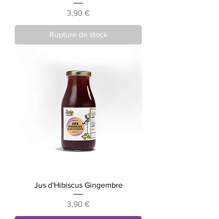
Prix
3,90 €
Rupture de stock
Jus d'Hibiscus Gingembre
Prix
3,90 €