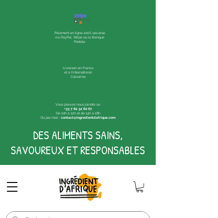
Paiement en ligne 100% sécurisé
via PayPal, Stripe ou la Banque
Postale
Livraison en France
et à l'international
Colissimo
Vous pouvez nous joindre au
+33 7 82 32 60 67
De 10h à 12h et de 14h à 18h
Ou par mail :
contact@ingredientdafrique.com
DES ALIMENTS SAINS,
SAVOUREUX ET RESPONSABLES