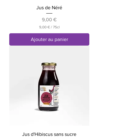
e
Jus de Néré
s
Prix
9,00 €
9,00 €
/
75cl
9
,
Ajouter au panier
0
0
€
p
a
r
7
5
C
e
n
t
i
l
i
t
r
e
Jus d'Hibiscus sans sucre
s