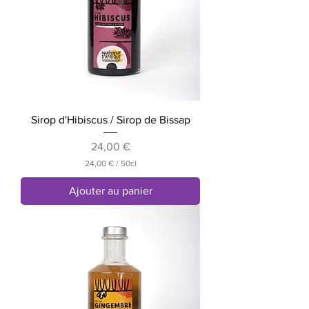
Sirop d'Hibiscus / Sirop de Bissap
Prix
24,00 €
24,00 €
/
50cl
2
4
Ajouter au panier
,
0
0
€
p
a
r
5
0
C