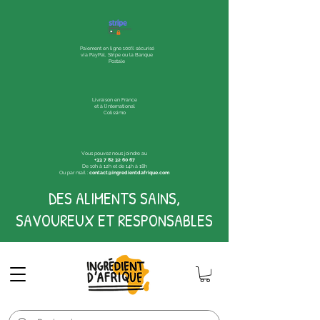
Paiement en ligne 100% sécurisé
via PayPal, Stripe ou la Banque
Postale
Livraison en France
et à l'international
Colissimo
Vous pouvez nous joindre au
+33 7 82 32 60 67
De 10h à 12h et de 14h à 18h
Ou par mail :
contact@ingredientdafrique.com
DES ALIMENTS SAINS,
SAVOUREUX ET RESPONSABLES