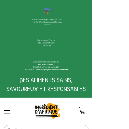
Paiement en ligne 100% sécurisé
via PayPal, Stripe ou la Banque
Postale
Livraison en France
et à l'international
Colissimo
Vous pouvez nous joindre au
+33 7 82 32 60 67
De 10h à 12h et de 14h à 18h
Ou par mail :
contact@ingredientdafrique.com
DES ALIMENTS SAINS,
SAVOUREUX ET RESPONSABLES