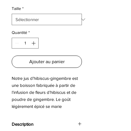
Taille
*
Quantité
*
Ajouter au panier
Notre jus d’hibiscus-gingembre est
une boisson fabriquée à partir de
l’infusion de fleurs d’hibiscus et de
poudre de gingembre. Le goût
légèrement épicé se marie
parfaitement au goût fruité de
l’hibiscus. Le jus ne contient aucun
Description
produit chimique et très peu de