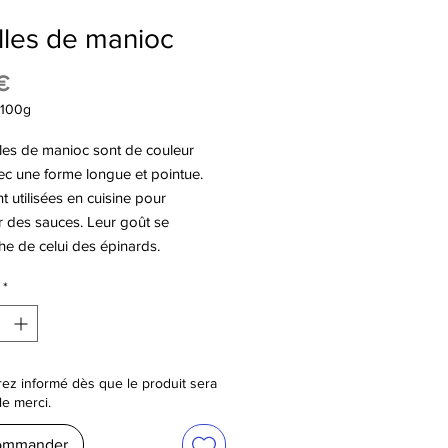
lles de manioc
Prix
€
100g
lles de manioc sont de couleur
ec une forme longue et pointue.
s
nt utilisées en cuisine pour
r des sauces. Leur goût se
e de celui des épinards.
*
ez informé dès que le produit sera
le merci.
ommander