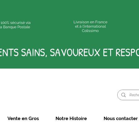
Livraison en France
 100% sécurisé via
et à l'international
 la Banque Postale
Colissimo
ENTS SAINS, SAVOUREUX ET RESP
Vente en Gros
Notre Histoire
Nous contacter