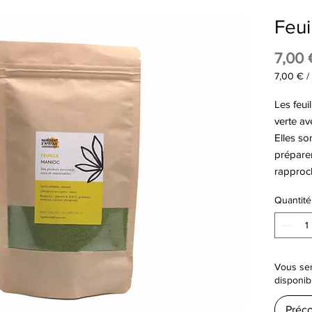
Feui
7,00 
7,00 €
/
7,00 €
pour
Les feui
100
verte av
Gramme
Elles so
prépare
rapproch
Quantité
Vous ser
disponib
Préc