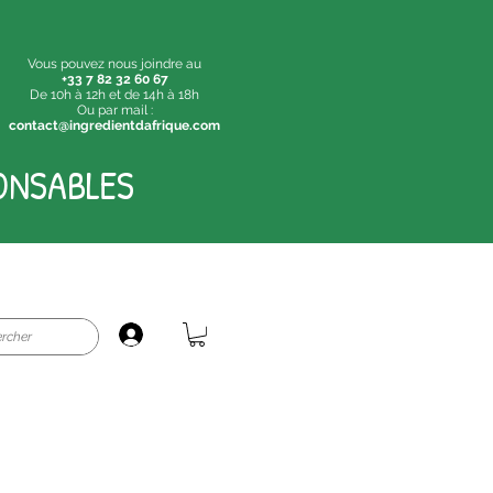
Vous pouvez nous joindre au
+33 7 82 32 60 67
De 10h à 12h et de 14h à 18h
Ou par mail :
contact@ingredientdafrique.com
ONSABLES
Login