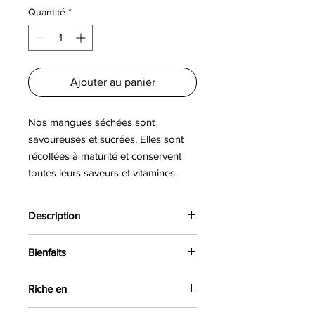
pour
Quantité
*
200
Grammes
Ajouter au panier
Nos mangues séchées sont
savoureuses et sucrées. Elles sont
récoltées à maturité et conservent
toutes leurs saveurs et vitamines.
Description
Les fruits dont sont issues nos
Bienfaits
mangues séchées s’épanouissent
sous le soleil de Guinée, dans les
La mangue séchée a des vertus
jardins de Kindia. Enrichies en fibres
Riche en
rassasiantes et est aussi une
et en minéraux grâce à leur processus
excellente source d’énergie. Elle est
• Calcium