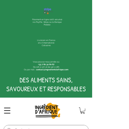
Paiement en ligne 100% sécurisé
via PayPal, Stripe ou la Banque
Postale
Livraison en France
et à l'international
Colissimo
Vous pouvez nous joindre au
+33 7 82 32 60 67
De 10h à 12h et de 14h à 18h
Ou par mail :
contact@ingredientdafrique.com
DES ALIMENTS SAINS,
SAVOUREUX ET RESPONSABLES