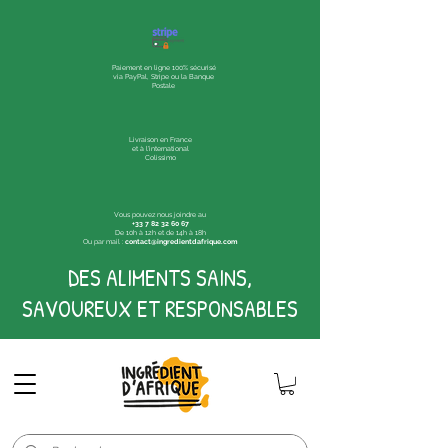
Paiement en ligne 100% sécurisé
via PayPal, Stripe ou la Banque
Postale
Livraison en France
et à l'international
Colissimo
Vous pouvez nous joindre au
+33 7 82 32 60 67
De 10h à 12h et de 14h à 18h
Ou par mail :
contact@ingredientdafrique.com
DES ALIMENTS SAINS,
SAVOUREUX ET RESPONSABLES