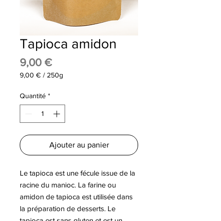
Tapioca amidon
Prix
9,00 €
9,00 €
/
250g
9,00 €
pour
Quantité
*
250
Grammes
Ajouter au panier
Le tapioca est une fécule issue de la
racine du manioc. La farine ou
amidon de tapioca est utilisée dans
la préparation de desserts. Le
tapioca est sans gluten et est un