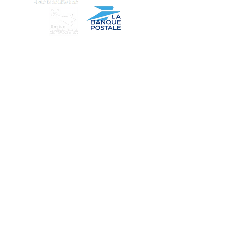
Notre tapioca est produit en Guinée
par des productrices locales avec
l’ONG KDF qui assure une juste
rémunération de ces femmes.
Nous Trouver
Notre Histoire
Vente en Gros
Nos Produits
Conditions générales
Nous Contacter
Paiement Sécurisé