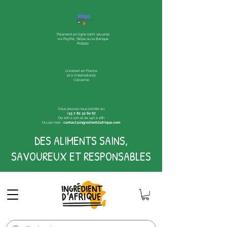
Paiement en ligne 100% sécurisé
via PayPal, Stripe ou la Banque
Postale
Livraison en France
et à l'international
Colissimo
Vous pouvez nous joindre au
+33 7 82 32 60 67
De 10h à 12h et de 14h à 18h
Ou par mail :
contact@ingredientdafrique.com
DES ALIMENTS SAINS,
SAVOUREUX ET RESPONSABLES